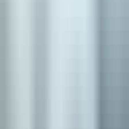
Daniel Gaidis
Konsulent i Litauen
+37 06 16 58 95 3
daniel@calwin.no