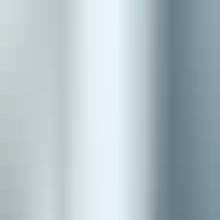
Edward Shaw
Konsulent - CalWin UK
+44 75 02 14 01 04
ed@calwin.co.uk
CalWin
Join us on LinkedIn
Våre CalWin-løsninger
Hvorfor CalWin?
Moduler og funskjoner