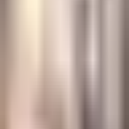
Om CalWin
Kontakt
CalWin UK
Vi har siden 1. januar 2013 hatt et samarbeid med
Logical Bridge Ltd. et Newcastle-basert selskap som
representerte CalWin AS i Storbritannia. 1. mai 2024
kjøpte vi opp Logical Bridge Ltd og gjennomførte en
navnsendring til CalWin UK.
CalWin UK selger CalWin programvaren til det britiske
markedet, samt konsulenttjenester for CalWin, alt fra
behovsanalyse, implementering og generell
rådgivning, og opplæring av personell. Selskapet ledes