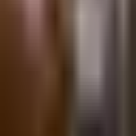
CalWin
Join us on LinkedIn
Våre CalWin-løsninger
Hvorfor CalWin?
Moduler og funskjoner
CalWin Support
CalWin Support
Supportsenter
Fjernsupport
Bestill en konsulent
Om CalWin AS